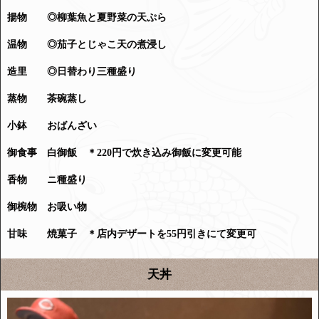
揚物 ◎柳葉魚と夏野菜の天ぷら
温物 ◎茄子とじゃこ天の煮浸し
造里 ◎
日替わり三種盛り
蒸物 茶碗蒸し
小鉢 おばんざい
御食事 白御飯 ＊220円で炊き込み御飯に変更可能
香物 ニ種盛り
御椀物 お吸い物
甘味 焼菓子 ＊店内デザートを55円引きにて変更可
天丼