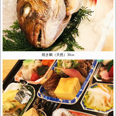
焼き鯛（天然）30㎝