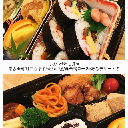
お祝い仕出し弁当
巻き寿司/紅白なます/天ぷら/煮物/合鴨ロース/焼物/デザート等