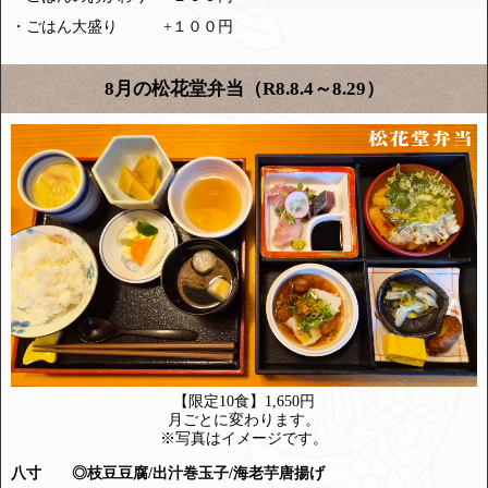
・ごはん大盛り +１００円
8月の松花堂弁当（R8.8.4～8.29）
【限定10食】1,650円
月ごとに変わります。
※写真はイメージです。
八寸 ◎枝豆豆腐/出汁巻玉子/海老芋唐揚げ