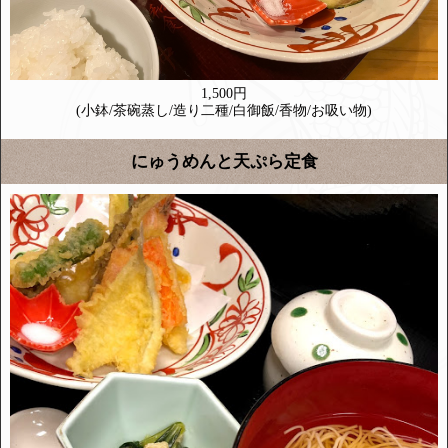
1,500円
(小鉢/茶碗蒸し/造り二種/白御飯/香物/お吸い物)
にゅうめんと天ぷら定食