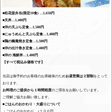
■松花堂弁当(限定10食) …1,650円
■
天丼…
1,400円
■沖の天ぷら定食
…
1,500円
■にゅうめんと天ぷら定食…
1,400円
■
鶏の幽庵焼き定食…
1,500円
■
沖の出汁巻き定食…
1,400円
■
沖の 海鮮丼…
1,400円
【すべて税込み価格です】
当店は御予約のお客様のお席確保のため
お昼営業は２部制
をとって
おります。
お料理のご提供から１時間程度
のご滞在をお願いしています。
ご理解ご協力お願い致します。
■ごはんのおかわり・大盛りについて
・ごはんのおかわり +１００円