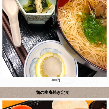
1,400円
鶏の幽庵焼き定食