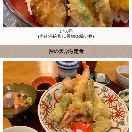
1,400円
(小鉢/茶碗蒸し/香物/お吸い物)
沖の天ぷら定食