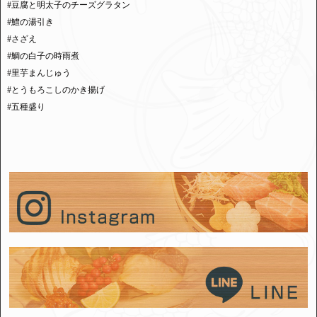
#豆腐と明太子のチーズグラタン
#鱧の湯引き
#さざえ
#鯛の白子の時雨煮
#里芋まんじゅう
#とうもろこしのかき揚げ
#五種盛り