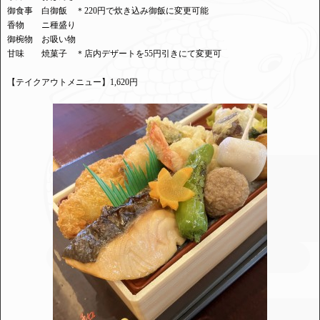
御食事 白御飯 ＊220円で炊き込み御飯に変更可能
香物 ニ種盛り
御椀物 お吸い物
甘味 焼菓子 ＊店内デザートを55円引きにて変更可
【テイクアウトメニュー】1,620円