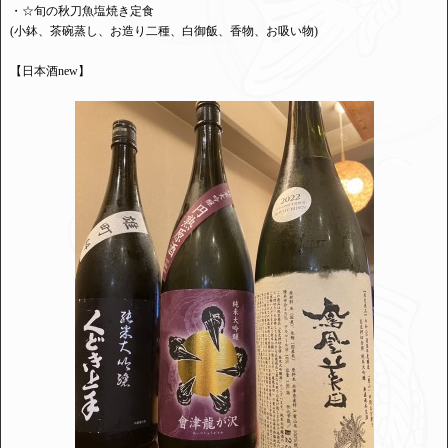
・☆旬の秋刀魚塩焼き定食
(小鉢、茶碗蒸し、お造り二種、白御飯、香物、お吸い物)
【日本酒new】