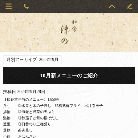
月別アーカイブ:
2023年9月
10月新メニューのご紹介
投稿日
2023年9月28日
【松花堂弁当のメニュー】1,650円
八寸 ◎水菜と木の子浸し、鯖梅紫蘇フライ、出汁巻玉子
揚物 ◎海老と野菜の天ぷら
温物 ◎秋茄子と餅の揚げだし
造里 ◎日替わり三種盛り
蒸物 茶碗蒸し
小鉢 おばんざい