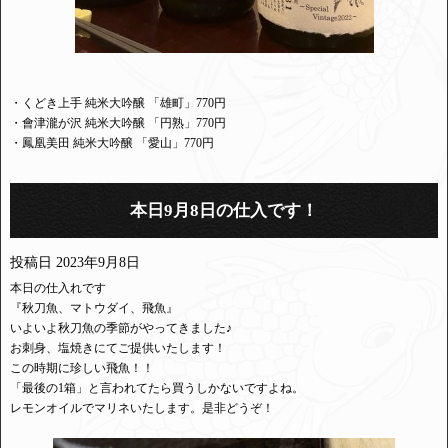
・くどき上手 純米大吟醸 「雄町」770円
・會津瀧が沢 純米大吟醸 「円熟」770円
・鳳凰美田 純米大吟醸 「愛山」770円
本日9月8日の仕入です！
投稿日
2023年9月8日
本日の仕入れです
『秋刀魚、マトウダイ、飛魚』
いよいよ秋刀魚の季節がやってきました♪
お刺身、塩焼きにてご提供いたします！
この時期に珍しい飛魚！！
「最後の1箱」と言われてたら買うしかないですよね。
レモンオイルでマリネいたします。是非どうぞ！