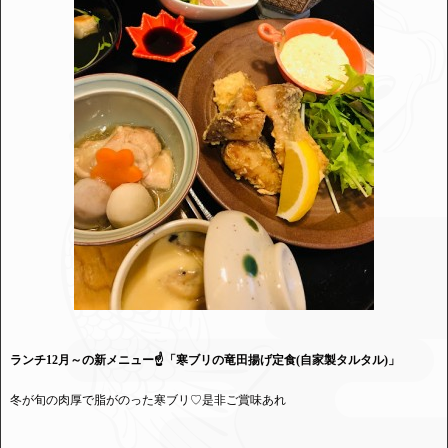
ランチ12月～の新メニュー☝「寒ブリの竜田揚げ定食(自家製タルタル)」
冬が旬の肉厚で脂がのった寒ブリ♡是非ご賞味あれ