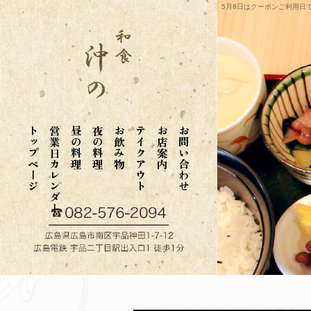
5月8日はクーポンご利用日
トップページ
営業日カレンダー
昼の料理
夜の料理
お飲み物
テイクアウト
お店案内
お問い合わせ